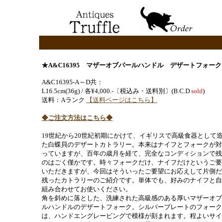
★A&C16395 マザーオブパールハンドル デザートフォーク
A&C16395-A～D共：
L16.5cm(36g) / 各¥4,000.-〔税込み・送料別〕(B.C.D
sold
)
送料：Aランク
【送料ページはこちら】
◆ご注文方法はこちら◆
19世紀から20世紀初期にかけて、イギリスで高級食器として
た白蝶貝のデザートカトラリー。本来はナイフとフォークが対
っていますが、百年の歳月を経て、完全なコンディションで残
のはごく僅かです。時々フォークだけ、ナイフだけというご要
いただきますが、今回はそういったご要望にお応えして片側だ
残ったカトラリーのご紹介です。単体でも、好みのナイフと自
組み合わせてお使いください。
角を斜めに落とした、洗練された高級感のある厚いマザーオブ
ルハンドルのデザートフォーク。シルバープレートのフォーク
は、ハンドエングレービングで模様が刻まれます。程よいサイ