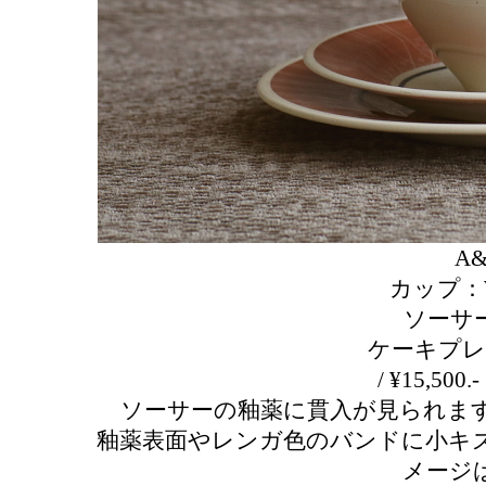
A&
カップ：W11
ソーサー：
ケーキプレート
/ ¥15,5
ソーサーの釉薬に貫入が見られま
釉薬表面やレンガ色のバンドに小キ
メージ