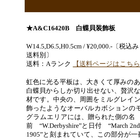
★A&C16420B 白蝶貝装飾板
W14.5,D6.5,H0.5cm / ¥20,000.-〔税込
送料別〕
送料：Aランク
【送料ページはこち
虹色に光る平板は、大きくて厚みの
白蝶貝からしか切り出せない、贅沢
材です。
中央の、周囲をミルグレイ
飾ったようなオーバルカボションの
グラムエリアには、贈られた側の名
前 “W.Derbyshire”と日付 “March 2nd
1905”と刻まれていて、この部分が一