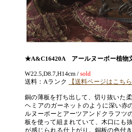
★A&C16420A アールヌーボー植
W22.5,D8.7,H14cm /
sold
送料：Aランク
【送料ページはこち
銅の薄板を打ち出して、切り抜いた
ヘミアのガーネットのように深い赤
ルヌーボーとアーツアンドクラフツの
板を使って組まれていて、木口にも
が感じられる仕上がり。銅板の色付