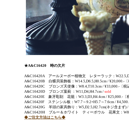
★A&C16420 時の欠片
A&C16420A アールヌーボー植物文 レターラック：W22.5,D8.7
A&C16420B 白蝶貝装飾板：W14.5,D6.5,H0.5cm / ¥20,00
A&C16420C ブロンズ天使像：
W8.4,T10.3cm / ¥33,000.-
〔税
A&C16420D
ブロンズ葉薊 ：W11,D4,H4.7cm /
sold
A&C16420E 象牙彫刻 花籠：W3.3,D3,H4.4cm / ¥25,000.-
〔
A&C16420F ステンシル板：W7.7～9.2×H5.7～7.6cm
/ ¥4,
A&C16420G
羊頭の家具飾り：W5,D2.5,H2.7cm(ネジ含まず) / ¥4
A&C16420H ブルー＆ホワイト ティーボウル 花果文：W8.2,H5
◆ご注文方法はこちら◆