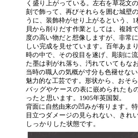
く盛り上がっている。左右を草花文
刻で飾って、再びそれらを囲む城壁
うに、装飾枠がせり上がるという、1
貝から削りだす作業としては、複雑
度の高い物だと想像しますが、非常
しい完成を見せています。百年あま
時の中で、その役目を遂げ、彫刻に
た墨は剥がれ落ち、汚れていてもな
当時の職人の気概が寸分も色褪せない
魅力的な工芸です。形状から、おそ
バッグやケースの表に嵌められたも
ったと思います。1905年英国製。
背面に自然由来の凹みが有ります。
目立つダメージの見られない、きれ
しっかりした状態です。