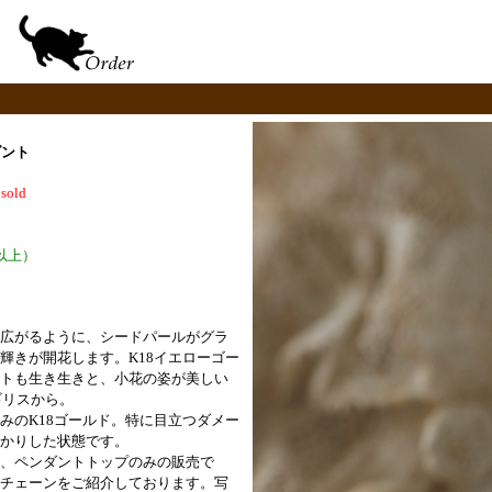
ダント
/
sold
以上）
広がるように、シードパールがグラ
輝きが開花します
。K18イエローゴー
トも生き生きと、小花の姿が美しい
ギリスから。
みのK18ゴールド。特に目立つダメー
かりした状態です。
、ペンダントトップのみの販売で
チェーンをご紹介しております。
写