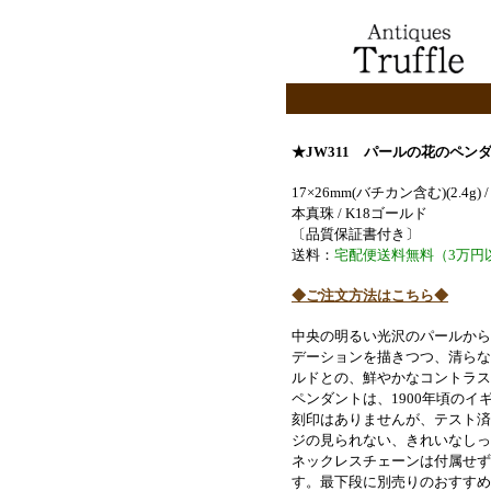
★JW311
パールの花のペン
17×26mm(バチカン含む)(2.4g) 
本真珠 / K18ゴールド
〔品質保証書付き〕
送料：
宅配便送料無料（3万円
◆ご注文方法はこちら◆
中央の明るい光沢のパールから
デーションを描きつつ、
清らな
ルドとの、鮮やかなコントラス
ペンダントは、1900年頃のイ
刻印はありませんが、テスト済
ジの見られない、きれいなしっ
ネックレスチェーンは付属せず
す。
最下段に別売りのおすすめ