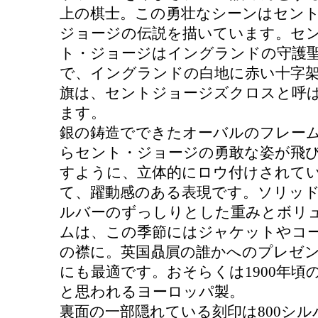
上の棋士。この勇壮なシーンはセン
ジョージの伝説を描いています。セ
ト・ジョージはイングランドの守護
で、イングランドの白地に赤い十字
旗は、セントジョージズクロスと呼
ます。
銀の鋳造でできたオーバルのフレー
らセント・ジョージの勇敢な姿が飛
すように、立体的にロウ付けされて
て、躍動感のある表現です。ソリッ
ルバーのずっしりとした重みとボリ
ムは、この季節にはジャケットやコ
の襟に。英国贔屓の誰かへのプレゼ
にも最適です。おそらくは1900年頃
と思われるヨーロッパ製。
裏面の一部隠れている刻印は800シル