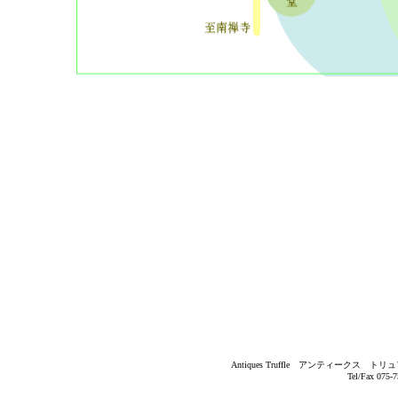
Antiques Truffle アンティー
Tel/Fax 075