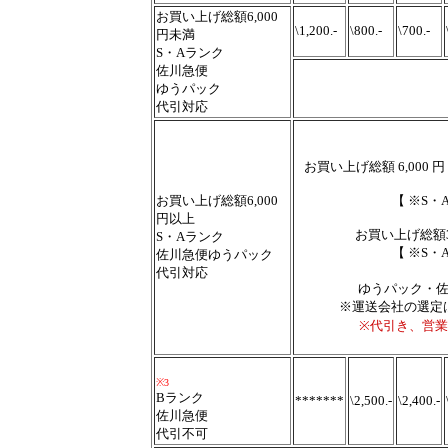
お買い上げ総額6,000
\1,200.-
\800.-
\700.-
円未満
S・Aランク
佐川急便
ゆうパック
代引対応
お買い上げ総額 6,0
お買い上げ総額6,000
【 ※S・
円以上
お買い上げ総額
S・Aランク
【 ※S・
佐川急便ゆうパック
代引対応
ゆうパック・
※運送会社の選定
※代引き、営
※3
Bランク
*******
\2,500.-
\2,400.-
佐川急便
代引不可