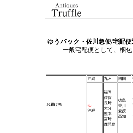
ゆうパック・佐川急便/宅配
一般宅配便として、梱包
沖縄
九州
四国
福岡
佐賀
徳島
長崎
お届け先
香川
※2
大分
沖縄
愛媛
熊本
高知
宮崎
鹿児島