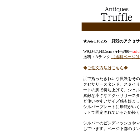
★A&C16235 貝殻のアクセ
W9,D4.7,H3.5cm /
¥14,700.-
sold
送料：Aランク
【送料ページは
◆ご注文方法はこちら◆
浜で拾ったきれいな貝殻をその
クセサリースタンド。スタイリ
ートの脚で持ち上げて、シェル
素敵な小さなアクセサリースタ
ど使いやすいサイズ感も好まし
シルバープレートに摩滅がいく
ットで固定されているため軽く
シルバーのピンディッシュやマ
しています。ページ下部のリン